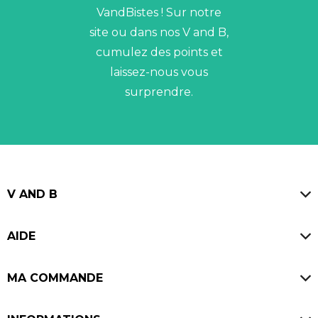
VandBistes ! Sur notre
site ou dans nos V and B,
cumulez des points et
laissez-nous vous
surprendre.
V AND B
Magasins
AIDE
Blog
FAQ
Offres d'emploi
MA COMMANDE
Avis V and B
Ouvrir un V and B
Paiement sécurisé