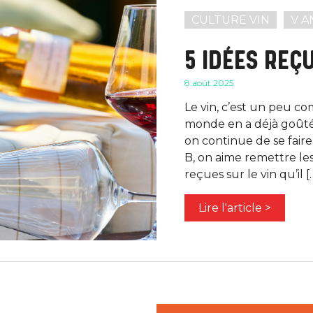
CULTURE VIN
V A
5 IDÉES REÇU
8 août 2025
Le vin, c’est un peu co
monde en a déjà goûté,
on continue de se faire
B, on aime remettre les
reçues sur le vin qu’il [
Lire l'article >