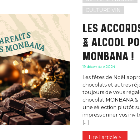
CULTURE VIN
LES ACCORD
& ALCOOL P
MONBANA !
19 décembre 2024
Les fêtes de Noël appr
chocolats et autres réj
toujours de vous régaler
chocolat MONBANA & bo
une sélection plutôt 
impressionner vos invit
[…]
Lire l'article >