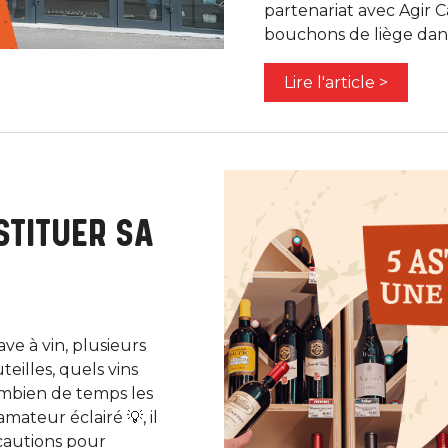
partenariat avec Agir 
bouchons de liège dans
Lire l'article >
STITUER SA
ve à vin, plusieurs
teilles, quels vins
ombien de temps les
ateur éclairé 💡, il
cautions pour