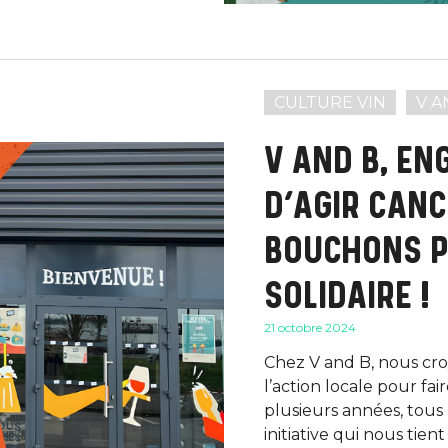
CULTURE VIN
V A
V AND B, EN
D’AGIR CANC
BOUCHONS P
SOLIDAIRE !
21 octobre 2024
Chez V and B, nous croy
l’action locale pour fai
plusieurs années, tous
initiative qui nous tien