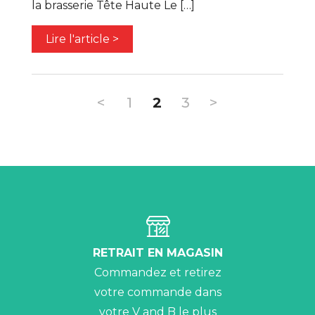
la brasserie Tête Haute Le […]
Lire l'article >
<
1
2
3
>
RETRAIT EN MAGASIN
Commandez et retirez
votre commande dans
votre V and B le plus