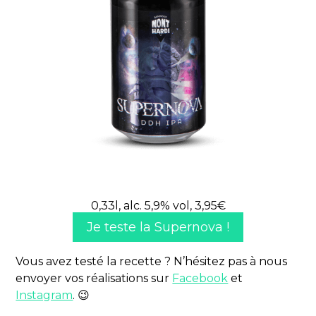
0,33l, alc. 5,9% vol, 3,95€
Je teste la Supernova !
Vous avez testé la recette ? N’hésitez pas à nous
envoyer vos réalisations sur
Facebook
et
Instagram
. 😉