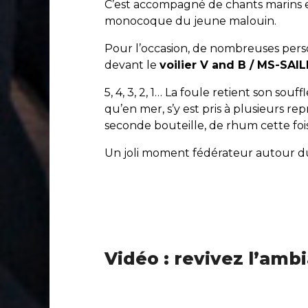
C’est accompagné de chants marins e
monocoque du jeune malouin.
Pour l’occasion, de nombreuses person
devant le
voilier V and B / MS-SA
5, 4, 3, 2, 1… La foule retient son souf
qu’en mer, s’y est pris à plusieurs re
seconde bouteille, de rhum cette fois-
Un joli moment fédérateur autour d
Vidéo : revivez l’am