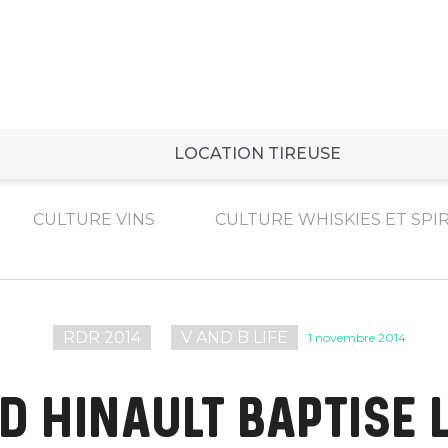
LOCATION TIREUSE
CULTURE VINS
CULTURE WHISKIES ET SPI
RDR 2014
V AND B LIFE
1 novembre 2014
 HINAULT BAPTISE 