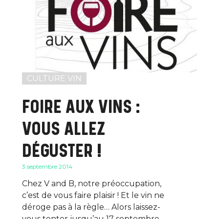
CULTURE VIN
FOIRE AUX VINS :
VOUS ALLEZ
DÉGUSTER !
3 septembre 2014
Chez V and B, notre préoccupation,
c’est de vous faire plaisir ! Et le vin ne
déroge pas à la règle… Alors laissez-
vous tenter jusqu’au 17 septembre