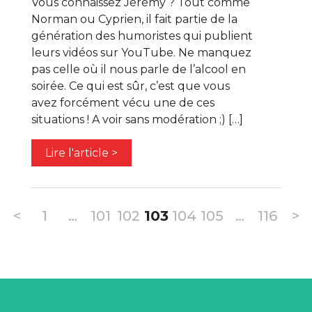
Vous connaissez Jérémy ? Tout comme
Norman ou Cyprien, il fait partie de la
génération des humoristes qui publient
leurs vidéos sur YouTube. Ne manquez
pas celle où il nous parle de l’alcool en
soirée. Ce qui est sûr, c’est que vous
avez forcément vécu une de ces
situations ! A voir sans modération ;) […]
Lire l'article >
<
1
…
101
102
103
104
105
…
116
>