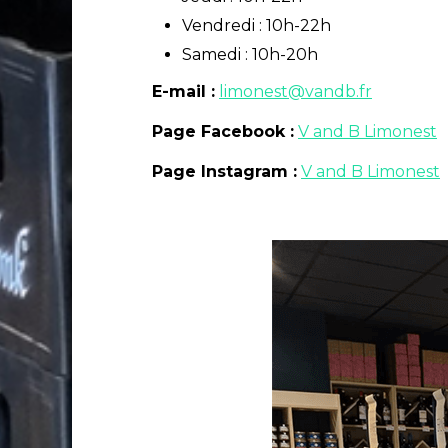
Vendredi : 10h-22h
Samedi : 10h-20h
E-mail :
limonest@vandb.fr
Page Facebook :
V and B Limonest
Page Instagram :
V and B Limonest