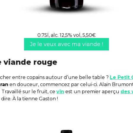
0.75l, alc. 12,5% vol, 5,50€
Je le veux avec ma viande !
e viande rouge
cher entre copains autour d’une belle table ?
Le Petit
ran
en douceur, commencez par celui-ci. Alain Brumont 
 Travaillé sur le fruit, ce
vin
est un premier aperçu
des 
ire. À la tienne Gaston !