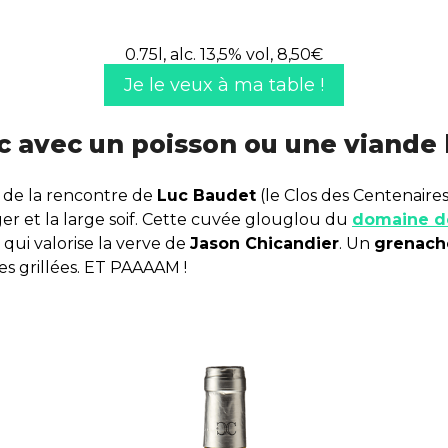
0.75l, alc. 13,5% vol, 8,50€
Je le veux à ma table !
nc avec un poisson ou une viande
e de la rencontre de
Luc Baudet
(le Clos des Centenaires
 et la large soif. Cette cuvée glouglou du
domaine de
ui valorise la verve de
Jason Chicandier
. Un
grenach
es grillées. ET PAAAAM !