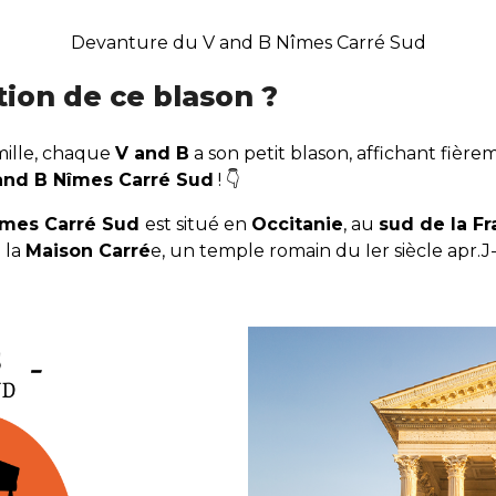
Devanture du V and B Nîmes Carré Sud
ation de ce blason ?
mille, chaque
V and B
a son petit blason, affichant fièr
and B Nîmes Carré Sud
! 👇
îmes Carré Sud
est situé en
Occitanie
, au
sud de la F
 la
Maison Carré
e, un temple romain du Ier siècle apr.J-