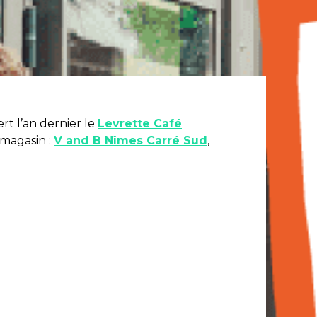
rt l’an dernier le
Levrette Café
 magasin :
V and B Nîmes Carré Sud
,