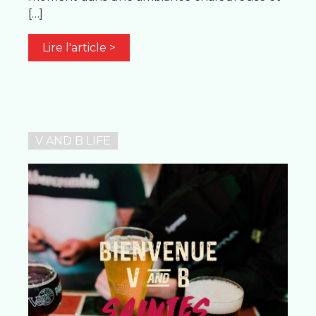
[…]
Lire l'article >
V AND B LIFE