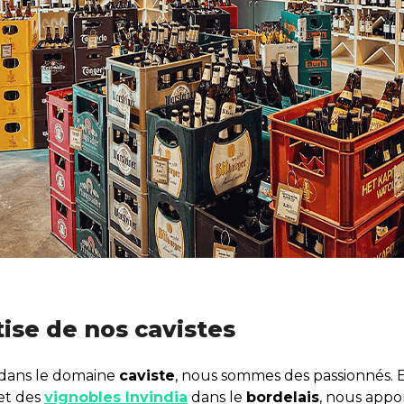
tise de nos cavistes
e dans le domaine
caviste
, nous sommes des passionnés. 
et des
vignobles Invindia
dans le
bordelais
, nous app