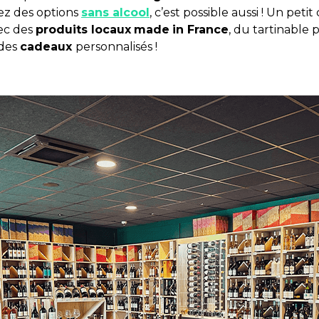
ez des options
sans alcool
, c’est possible aussi ! Un peti
vec des
produits locaux
made
in France
, du tartinable 
 des
cadeaux
personnalisés !