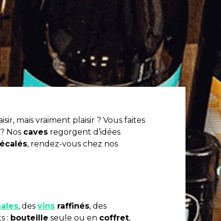
ir, mais vraiment plaisir ? Vous faites
 ? Nos
caves
regorgent d’idées
écalés
, rendez-vous chez nos
nales
, des
vins
raffinés
, des
s :
bouteille
seule ou en
coffret
,