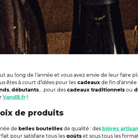
ut au long de l’année et vous avez envie de leur faire plais
us êtes à court d’idées pour les
cadeaux
de fin d’année
nds
,
débutants
… pour des
cadeaux traditionnels
ou
d
r
VandB.fr
!
hoix de produits
année de
belles bouteilles
de qualité : des
bières artisa
ait pour satisfaire tous les
goûts
et sous tous les format