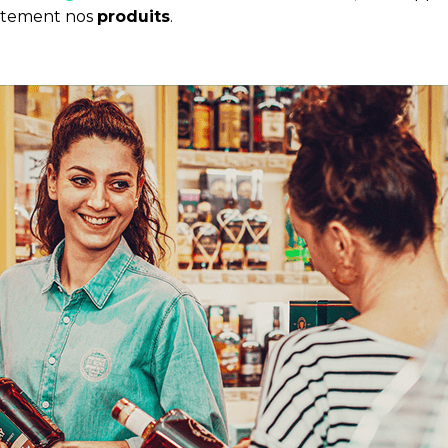
aitement nos
produits
.