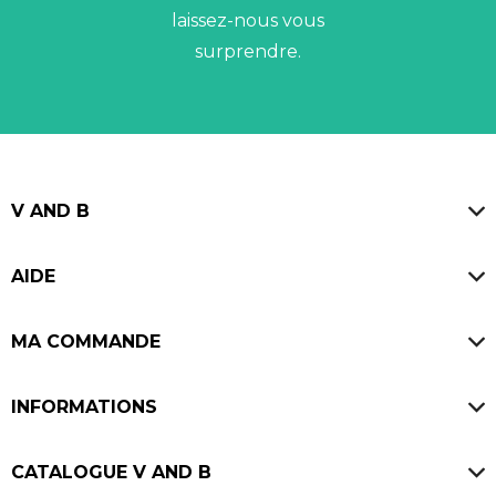
laissez-nous vous
surprendre.
V AND B
Magasins
AIDE
Blog
FAQ
Offres d'emploi
MA COMMANDE
Avis V and B
Ouvrir un V and B
Paiement sécurisé
INFORMATIONS
Livraisons
Mentions légales
SAV & Retours
CATALOGUE V AND B
CGU