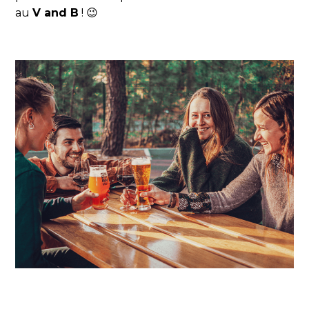
au
V and B
! 😉