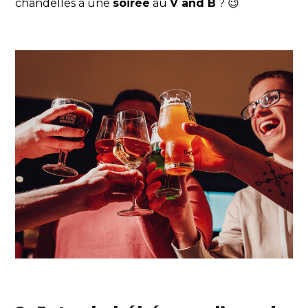
chandelles à une
soirée
au
V and B
? 😉