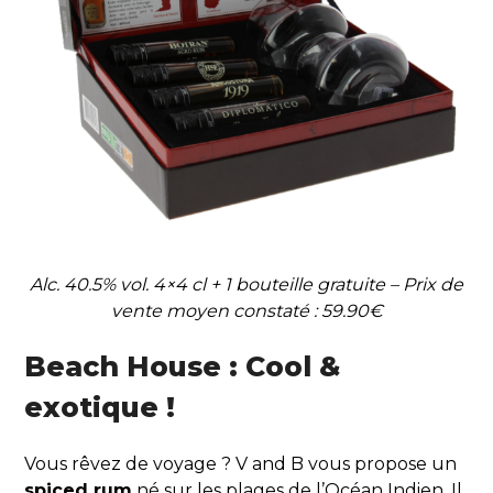
Alc. 40.5% vol. 4×4 cl + 1 bouteille gratuite – Prix de
vente moyen constaté : 59.90€
Beach House : Cool &
exotique !
Vous rêvez de voyage ? V and B vous propose un
spiced rum
né sur les plages de l’Océan Indien. Il