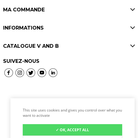
FAQ
Offres d'emploi
MA COMMANDE
Avis V and B
Ouvrir un V and B
Paiement sécurisé
INFORMATIONS
Livraisons
Mentions légales
SAV & Retours
CATALOGUE V AND B
CGU
Consignes
Bières
SUIVEZ-NOUS
CGV
Programme de fidélité
Vins
Politique de confidentialité
Whiskies
Politique de cookies
Rhums
Spiritueux
This site uses cookies and gives you control over what you
L’abus d’alcool est dangereux pour la santé, à
Location de tireuse à bière
want to activate
consommer avec modération.
✓ OK, ACCEPT ALL