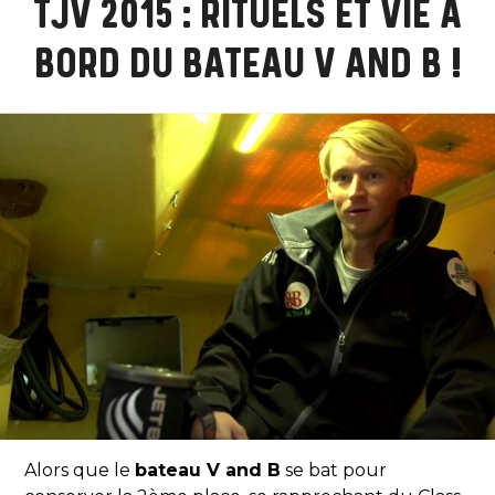
TJV 2015 : RITUELS ET VIE À
BORD DU BATEAU V AND B !
Alors que le
bateau V and B
se bat pour