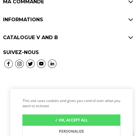
Offres d'emploi
MA COMMANDE
Avis V and B
Ouvrir un V and B
Paiement sécurisé
INFORMATIONS
Livraisons
Mentions légales
SAV & Retours
CATALOGUE V AND B
CGU
Consignes
Bières
SUIVEZ-NOUS
CGV
Programme de fidélité
Vins
Politique de confidentialité
Whiskies
Politique de cookies
Rhums
Spiritueux
This site uses cookies and gives you control over what you
L’abus d’alcool est dangereux pour la santé, à
Location de tireuse à bière
want to activate
consommer avec modération.
✓ OK, ACCEPT ALL
PERSONALIZE