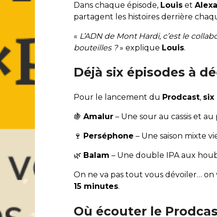
Dans chaque épisode,
Louis
et
Alex
partagent les histoires derrière chaqu
«
L’ADN de Mont Hardi, c’est le colla
bouteilles ?
» explique
Louis
.
Déjà six épisodes à d
Pour le lancement du
Prodcast
,
six
🍇
Amalur
– Une sour au cassis et au 
🍷
Perséphone
– Une saison mixte vie
🌿
Balam
– Une double IPA aux hou
On ne va pas tout vous dévoiler… on
15 minutes
.
Où écouter le Prodcas