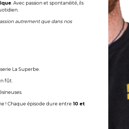
nique
. Avec passion et spontanéité, ils
uotidien.
e passion autrement que dans nos
sserie La Superbe.
n fût.
résineuses.
ême ! Chaque épisode dure entre
10 et