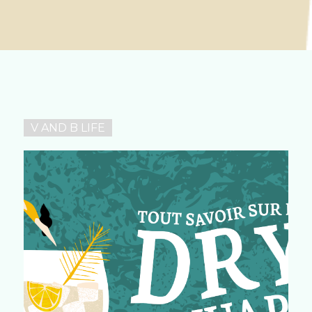
 SEREZ AUSSI INTÉRESS
V AND B LIFE