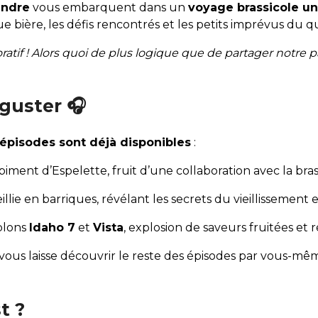
andre
vous embarquent dans un
voyage brassicole u
e bière, les défis rencontrés et les petits imprévus du q
boratif ! Alors quoi de plus logique que de partager notr
éguster 🎧
 épisodes sont déjà disponibles
:
piment d’Espelette, fruit d’une collaboration avec la bra
illie en barriques, révélant les secrets du vieillissement e
blons
Idaho 7
et
Vista
, explosion de saveurs fruitées et 
 vous laisse découvrir le reste des épisodes par vous-m
t ?