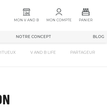
MON V AND B
MON COMPTE
PANIER
NOTRE CONCEPT
BLOG
RITUEUX
V AND B LIFE
PARTAGEUR
ON