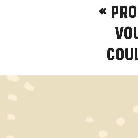
« PRO
VO
COUL