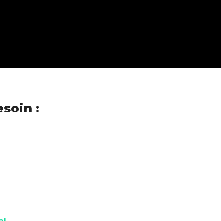
soin :
al