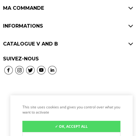
FAQ
Offres d'emploi
MA COMMANDE
Avis V and B
Ouvrir un V and B
Paiement sécurisé
INFORMATIONS
Livraisons
Mentions légales
SAV & Retours
CATALOGUE V AND B
CGU
Consignes
Bières
SUIVEZ-NOUS
CGV
Programme de fidélité
Vins
Politique de confidentialité
Whiskies
Politique de cookies
Rhums
Spiritueux
This site uses cookies and gives you control over what you
L’abus d’alcool est dangereux pour la santé, à
Location de tireuse à bière
want to activate
consommer avec modération.
✓ OK, ACCEPT ALL