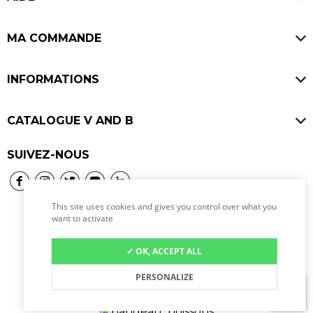
Blog
FAQ
Offres d'emploi
MA COMMANDE
Avis V and B
Ouvrir un V and B
Paiement sécurisé
INFORMATIONS
Livraisons
Mentions légales
SAV & Retours
CATALOGUE V AND B
CGU
Consignes
Bières
SUIVEZ-NOUS
CGV
Programme de fidélité
Vins
Politique de confidentialité
Whiskies
Politique de cookies
This site uses cookies and gives you control over what you
want to activate
Rhums
Spiritueux
✓ OK, ACCEPT ALL
L’abus d’alcool est dangereux pour la santé, à
Location de tireuse à bière
PERSONALIZE
consommer avec modération.
↑