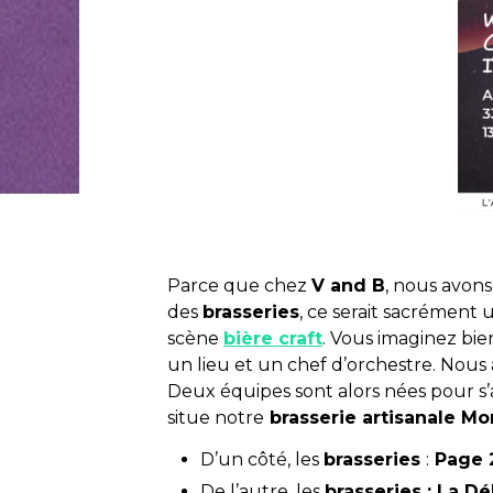
Parce que chez
V and B
, nous avons
des
brasseries
, ce serait sacrément 
scène
bière craft
. Vous imaginez bien
un lieu et un chef d’orchestre. Nous
Deux équipes sont alors nées pour s’
situe notre
brasserie artisanale Mo
D’un côté, les
brasseries
:
Page 2
De l’autre, les
brasseries : La D