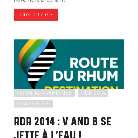
Lire l'article >
FOIRE AUX WHISKIES
RDR 2014
V AND B LIFE
RDR 2014 : V AND B SE
JETTE À L’EAU !