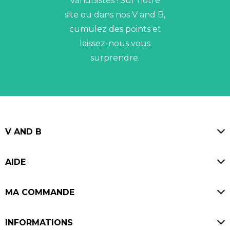
VandBistes ! Sur notre
site ou dans nos V and B,
cumulez des points et
laissez-nous vous
surprendre.
V AND B
Magasins
AIDE
Blog
FAQ
Offres d'emploi
MA COMMANDE
Avis V and B
Ouvrir un V and B
Paiement sécurisé
INFORMATIONS