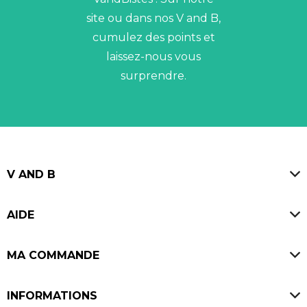
site ou dans nos V and B,
cumulez des points et
laissez-nous vous
surprendre.
V AND B
Magasins
AIDE
Blog
FAQ
Offres d'emploi
MA COMMANDE
Avis V and B
Ouvrir un V and B
Paiement sécurisé
INFORMATIONS