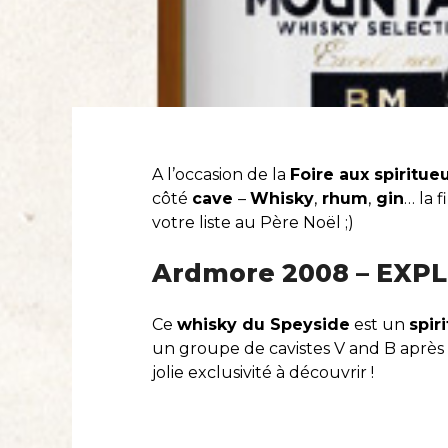
A l’occasion de la
Foire aux spiritue
côté
cave
–
Whisky
,
rhum
,
gin
… la 
votre liste au Père Noël ;)
Ardmore 2008 – EXP
Ce
whisky du Speyside
est un
spir
un groupe de cavistes V and B après 
jolie exclusivité à découvrir !