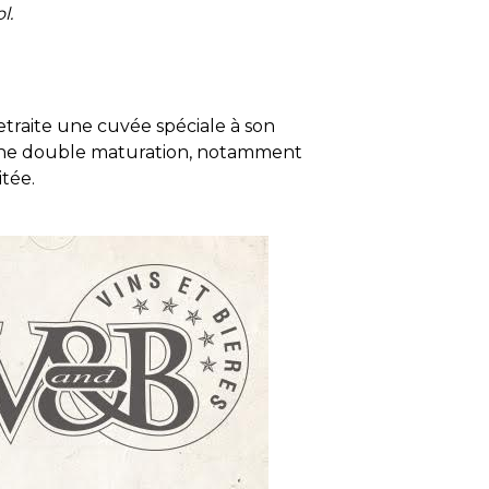
l.
etraite une cuvée spéciale à son
 d’une double maturation, notamment
itée.